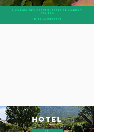
2 Chemin des Casteillasses Belvianes y
Cavirac
+33 (0)468208072
Hotel
Ver